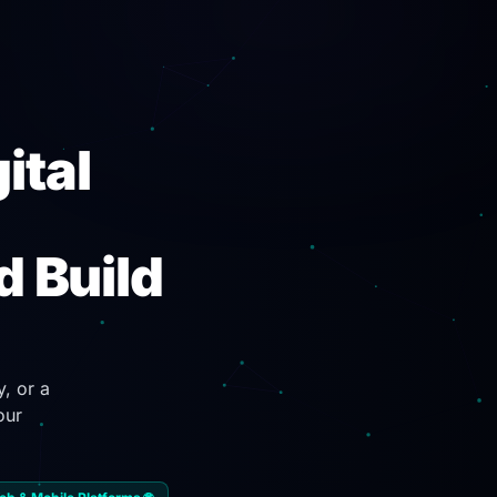
ital
d Build
, or a
our