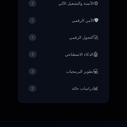
⚙️
الأتمتة والتشغيل الآلي
3
🛡️
الأمن الرقمي
1
🚀
التحول الرقمي
2
🤖
الذكاء الاصطناعي
4
💻
تطوير البرمجيات
3
📊
دراسات حالة
2