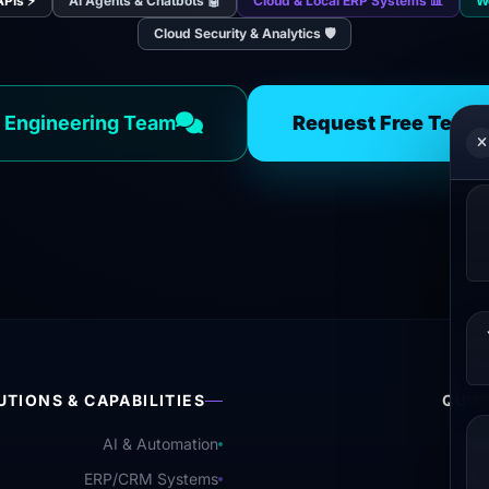
⚡ Process Automation & APIs
🤖 AI Agents & Chatbots
📊 Cloud & Local ERP Systems
🛡️ Cloud Security & Analytics
 Engineering Team
Request Free Techn
UTIONS & CAPABILITIES
QUIC
AI & Automation
ERP/CRM Systems
Abo