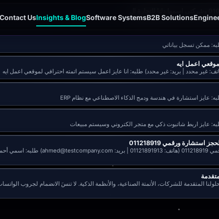
Contact Us
Insights & Blog
Software Systems
B2B Solutions
Enginee
: غير محدد | بريد: غير محدد) طلبه: انا عايز اعمل سيستم اتمته احترافي لموقعي اعمل ايه
طلبه: اسمي أحمد الشناوي وعايز اسجل بياناتي لحج
متقدمة
تقدمة للشركات، الأتمتة الصناعية، والأنظمة الذكية. لا تنسَ الانضمام لجروب الواتساب بعد التسجيل لمتابعة ر