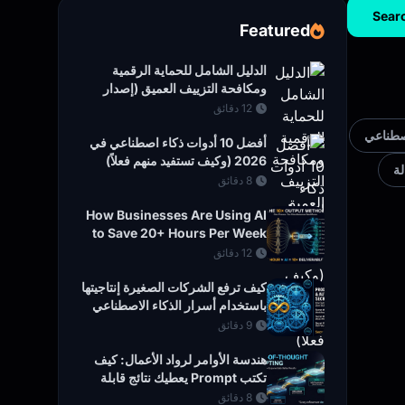
Sear
Featured
الدليل الشامل للحماية الرقمية
ومكافحة التزييف العميق (إصدار
2026)
12 دقائق
اصطناعي
أفضل 10 أدوات ذكاء اصطناعي في
2026 (وكيف تستفيد منهم فعلاً)
ة
8 دقائق
How Businesses Are Using AI
to Save 20+ Hours Per Week
(2026 Guide)
12 دقائق
كيف ترفع الشركات الصغيرة إنتاجيتها
باستخدام أسرار الذكاء الاصطناعي
العملية
9 دقائق
هندسة الأوامر لرواد الأعمال: كيف
تكتب Prompt يعطيك نتائج قابلة
للتنفيذ
8 دقائق