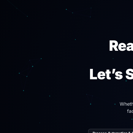
Rea
Let’s 
Wheth
fa