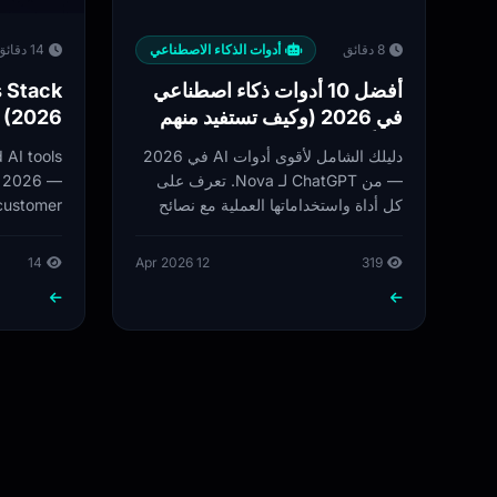
8 دقائق
أدوات الذكاء الاصطناعي
14 دقائق
s Stack
أفضل 10 أدوات ذكاء اصطناعي
 (2026)
في 2026 (وكيف تستفيد منهم
فعلاً)
 AI tools
دليلك الشامل لأقوى أدوات AI في 2026
in 2026 —
— من ChatGPT لـ Nova. تعرف على
 customer
كل أداة واستخداماتها العملية مع نصائح
nalytics,
مختصرة وجدول مقارنة.
sistance.
14
12 Apr 2026
319