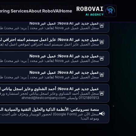
ROBOVAI
عميل جديد عبر Nova AI: مروان ورقم الواتساب 01099887766 وشركتي اسمها دلتا للتجارة ال
🚨
ring Services
About RoboVAI
Home
سجل العميل مروان ورقم الواتساب 01099887766 وشركتي اسمها دلتا للتجارة ال (هاتف: 01099887766 | بريد: غير محدد) طلبه: اسمي مروان ورقم الواتساب 01099887766 وشركتي اسمها دلتا للتجارة الرقمية
AI AGENCY
عميل جديد عبر Nova AI: عميل عبر Nova
🚨
سجل العميل عميل عبر Nova (هاتف: غير محدد | بريد: غير محدد) طلبه: ممكن تسجل بياناتي
عميل جديد عبر Nova AI: عايز اعمل سيستم اتمته احترافي لموقعي اعمل ايه
🚨
سجل العميل عايز اعمل سيستم اتمته احترافي لموقعي اعمل ايه (هاتف
عميل جديد عبر Nova AI: عميل عبر Nova
🚨
سجل العميل عميل عبر Nova (هاتف: غير محدد | بريد: غير محدد) طلبه: عايز استشارة في هندسة ودمج الذكاء الاصطناعي مع نظام ERP
عميل جديد عبر Nova AI: عميل عبر Nova
🚨
سجل العميل عميل عبر Nova (هاتف: غير محدد | بريد: غير محدد) طلبه: عايز اربط شاتبوت ذكي مع متجر الكتروني وسيستم مبيعات
عميل جديد عبر Nova AI: أحمد الشناوي وعايز اسجل بياناتي لحجز استشارة ورقمي 011218919
🚨
01121891913 وايميلي ahmed@testcompany.com
منصة نسرونيكس: الأنظمة الذكية والحلول التقنية والسيادية ال
📢
لحضور الويبينار وتعرّف على أحدث حلولنا الم
وموعد البث!