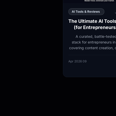
AI Tools & Reviews
The Ultimate AI Tool
for Entrepreneurs
A curated, battle-tested
stack for entrepreneurs 
covering content creation,
support, sales automation, a
and coding as
09 Apr 2026