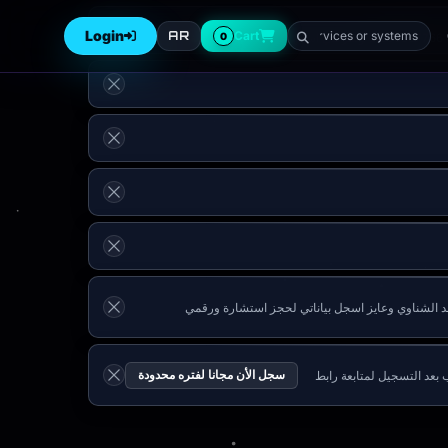
Login
AR
Cart
0
سجل العميل أحمد الشناوي وعايز اسجل بياناتي لحجز استشارة ورقمي 011218919 (هاتف: 01121891913 | بريد: ahmed@testcompany.com) ز استشارة ورقمي
سجل الأن مجانا لفتره محدودة
سجل الآن عبر (Google Form) ابط