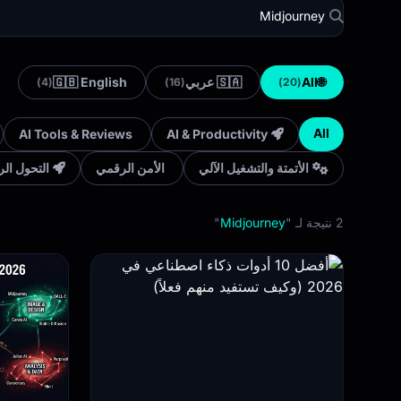
🇬🇧 English
🇸🇦 عربي
All
🌐
(4)
(16)
(20)
All
AI Tools & Reviews
AI & Productivity
الأتمتة والتشغيل الآلي
الأمن الرقمي
التحول ال
"
Midjourney
2 نتيجة لـ "