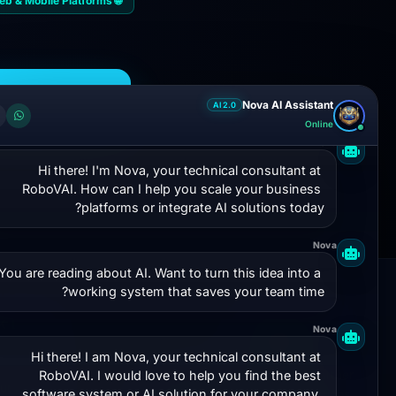
🌐 Web & Mobile Platforms
ical Audit
Nova AI Assistant
AI 2.0
Online
Nova
Hi there! I'm Nova, your technical consultant at 
RoboVAI. How can I help you scale your business 
platforms or integrate AI solutions today?
Nova
You are reading about AI. Want to turn this idea into a 
working system that saves your team time?
K LINKS
ROBOVAI
Nova
Hi there! I am Nova, your technical consultant at 
Home
Your independent technical partner
RoboVAI. I would love to help you find the best 
ut RoboVAI
software system or AI solution for your company. 
engineering web & mobile applications,