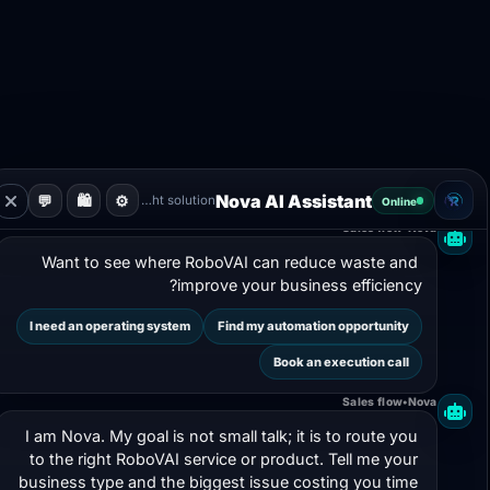
Discovery
•
Nova
Welcome. I will help you avoid the wrong path and 
move toward the right RoboVAI service or product for 
your business.
Show ready products
What service fits my company?
I need a quick quote
Nova AI Assistant
💬
🛍️
⚙️
Guiding you to the right solution
Online
Sales flow
•
Nova
Want to see where RoboVAI can reduce waste and 
improve your business efficiency?
I need an operating system
Find my automation opportunity
Book an execution call
Sales flow
•
Nova
I am Nova. My goal is not small talk; it is to route you 
to the right RoboVAI service or product. Tell me your 
business type and the biggest issue costing you time 