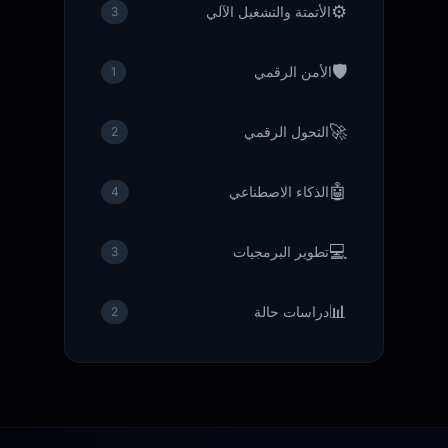
⚙️
الأتمتة والتشغيل الآلي
3
🛡️
الأمن الرقمي
1
🚀
التحول الرقمي
2
🤖
الذكاء الاصطناعي
4
💻
تطوير البرمجيات
3
📊
دراسات حالة
2