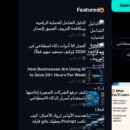
Sear
Featured
الدليل الشامل للحماية الرقمية
ومكافحة التزييف العميق (إصدار
2026)
12 دقائق
اصطناعي
أفضل 10 أدوات ذكاء اصطناعي في
2026 (وكيف تستفيد منهم فعلاً)
ة
8 دقائق
How Businesses Are Using AI
to Save 20+ Hours Per Week
(2026 Guide)
12 دقائق
كيف ترفع الشركات الصغيرة إنتاجيتها
باستخدام أسرار الذكاء الاصطناعي
العملية
9 دقائق
هندسة الأوامر لرواد الأعمال: كيف
تكتب Prompt يعطيك نتائج قابلة
للتنفيذ
8 دقائق