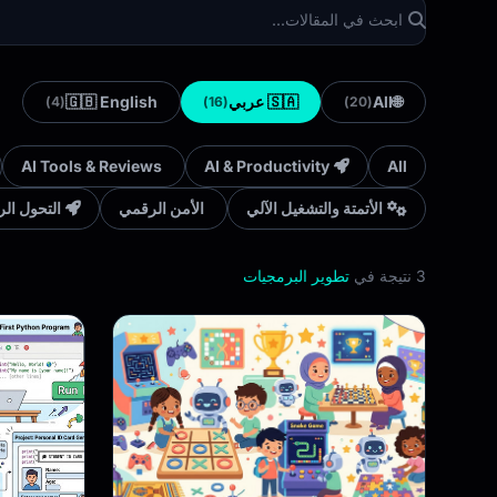
🌐
All
🇸🇦 عربي
🇬🇧 English
(4)
(16)
(20)
AI Tools & Reviews
AI & Productivity
All
الأتمتة والتشغيل الآلي
الأمن الرقمي
التحول ال
3 نتيجة في
تطوير البرمجيات