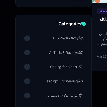
مجيات
اكاة
Categories
ل من
🚀
AI & Productivity
1
فكير
شاريع
🛠️
AI Tools & Reviews
1
👨‍💻
Coding for Kids
1
✍️
Prompt Engineering
1
🤖
أدوات الذكاء الاصطناعي
1