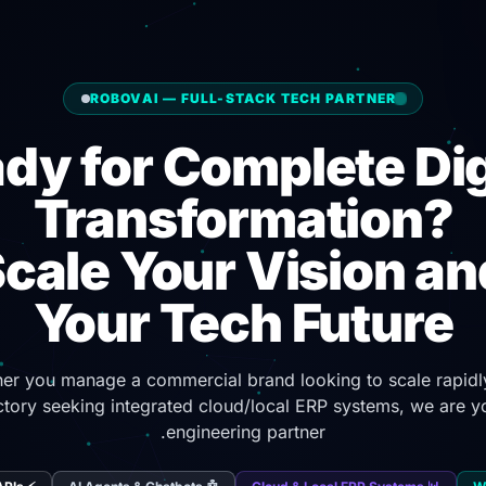
ROBOVAI — FULL-STACK TECH PARTNER
dy for Complete Dig
Transformation?
Scale Your Vision an
Your Tech Future
er you manage a commercial brand looking to scale rapidly
ctory seeking integrated cloud/local ERP systems, we are y
engineering partner.