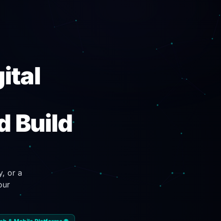
ital
d Build
, or a
our