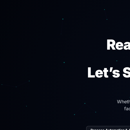
Rea
Let’s 
Wheth
fa