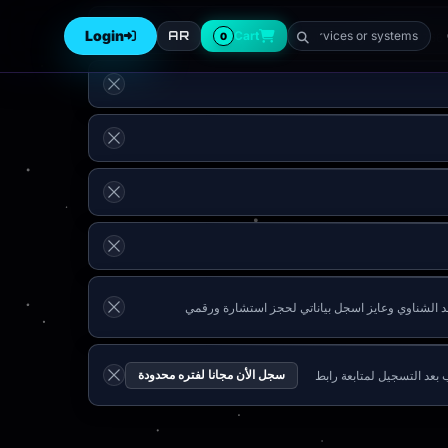
Login
AR
Cart
0
ز استشارة ورقمي 011218919 (هاتف: 01121891913 | بريد: ahmed@testcompany.com) طلبه: اسمي أحمد الشناوي وعايز اسجل بياناتي لحجز استشارة ورقمي
سجل الأن مجانا لفتره محدودة
اتساب بعد التسجيل لمتابعة رابط