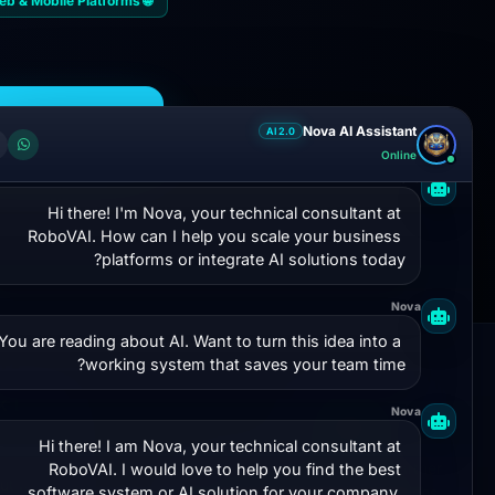
🌐 Web & Mobile Platforms
ical Audit
Nova AI Assistant
AI 2.0
Online
Nova
Hi there! I'm Nova, your technical consultant at 
RoboVAI. How can I help you scale your business 
platforms or integrate AI solutions today?
Nova
You are reading about AI. Want to turn this idea into a 
working system that saves your team time?
K LINKS
ROBOVAI
Nova
Hi there! I am Nova, your technical consultant at 
Home
Your independent technical partner
RoboVAI. I would love to help you find the best 
ut RoboVAI
software system or AI solution for your company. 
engineering web & mobile applications,