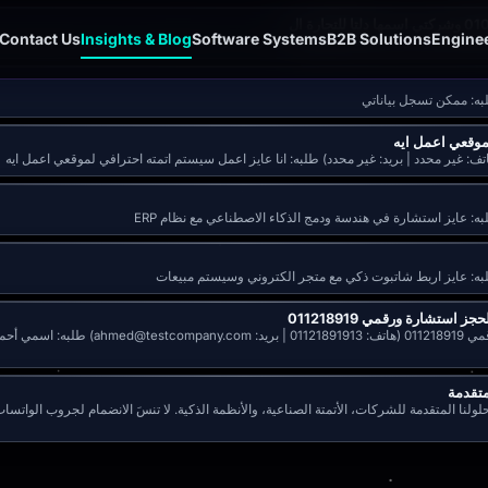
Contact Us
Insights & Blog
Software Systems
B2B Solutions
Enginee
: غير محدد | بريد: غير محدد) طلبه: انا عايز اعمل سيستم اتمته احترافي لموقعي اعمل ايه
سجل العميل أحمد الشناوي وعايز اسجل بياناتي لحج
متقدمة
 وتعرّف على أحدث حلولنا المتقدمة للشركات، الأتمتة الصناعية، والأنظمة الذكية. لا تنسَ الانضمام لجروب الو