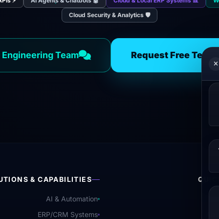
⚡ Process Automation & APIs
🤖 AI Agents & Chatbots
📊 Cloud & Local ERP Systems
🛡️ Cloud Security & Analytics
 Engineering Team
Request Free Techn
UTIONS & CAPABILITIES
QUIC
AI & Automation
ERP/CRM Systems
Abo