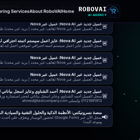
ROBOVAI
عميل جديد عبر Nova AI: مروان ورقم الواتساب 01099887766 وشركتي اسمها دلتا للتجارة ال
🚨
ring Services
About RoboVAI
Home
سجل العميل مروان ورقم الواتساب 01099887766 وشركتي اسمها دلتا للتجارة ال (هاتف: 01099887766 | بريد: غير محدد) طلبه: اسمي مروان ورقم الواتساب 01099887766 وشركتي اسمها دلتا للتجارة الرقمية
AI AGENCY
عميل جديد عبر Nova AI: عميل عبر Nova
🚨
سجل العميل عميل عبر Nova (هاتف: غير محدد | بريد: غير محدد) طلبه: ممكن تسجل بياناتي
عميل جديد عبر Nova AI: عايز اعمل سيستم اتمته احترافي لموقعي اعمل ايه
🚨
سجل العميل عايز اعمل سيستم اتمته احترافي لموقعي اعمل ايه (هاتف
عميل جديد عبر Nova AI: عميل عبر Nova
🚨
سجل العميل عميل عبر Nova (هاتف: غير محدد | بريد: غير محدد) طلبه: عايز استشارة في هندسة ودمج الذكاء الاصطناعي مع نظام ERP
عميل جديد عبر Nova AI: عميل عبر Nova
🚨
سجل العميل عميل عبر Nova (هاتف: غير محدد | بريد: غير محدد) طلبه: عايز اربط شاتبوت ذكي مع متجر الكتروني وسيستم مبيعات
عميل جديد عبر Nova AI: أحمد الشناوي وعايز اسجل بياناتي لحجز استشارة ورقمي 011218919
🚨
01121891913 وايميلي ahmed@testcompany.com
منصة نسرونيكس: الأنظمة الذكية والحلول التقنية والسيادية ال
📢
سجل الآن عبر (Google Form) لحضور الويبينار
وموعد البث!