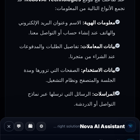
نجمع الأنواع التالية من المعلومات:
معلومات الهوية:
الاسم وعنوان البريد الإلكتروني
والهاتف عند إنشاء حساب أو التواصل معنا.
بيانات المعاملات:
تفاصيل الطلبات والمدفوعات
عند الشراء من متجرنا.
بيانات الاستخدام:
الصفحات التي تزورها ومدة
الجلسة والمتصفح ونظام التشغيل.
المراسلات:
الرسائل التي ترسلها عبر نماذج
التواصل أو الدردشة.
Nova AI Assistant
💬
🛍️
⚙️
Guiding you to the right solution