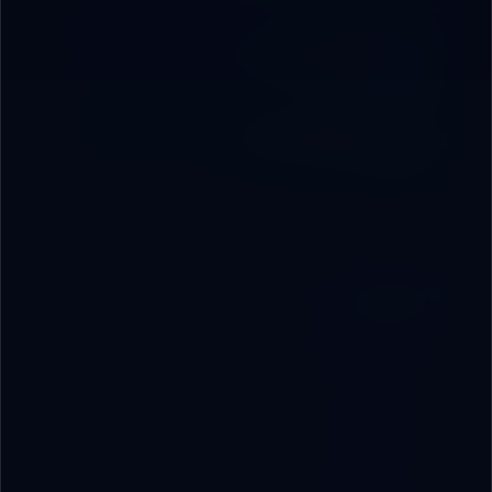
12 دقائق
كيف ترفع الشركات الصغيرة إنتاجيتها باستخدام أسرار
الذكاء الاصطناعي العملية
9 دقائق
هندسة الأوامر لرواد الأعمال: كيف تكتب Prompt
يعطيك نتائج قابلة للتنفيذ
8 دقائق
Categories
🚀
AI & Productivity
1
🛠️
AI Tools & Reviews
1