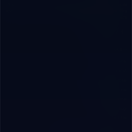
Your independent technical partner engineering web & mobile
applications, custom cloud/local ERP systems, and secure data
infrastructure for B2B growth.
QUICK LINKS
Home
About RoboVAI
Engineering Services
B2B Solutions
Software Systems
Insights & Blog
Contact Us