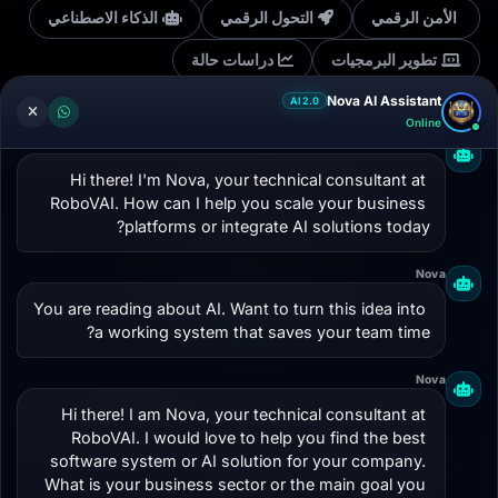
الأمن الرقمي
التحول الرقمي
الذكاء الاصطناعي
تطوير البرمجيات
دراسات حالة
Nova AI Assistant
AI 2.0
Online
Prompt Engineering
1 نتيجة في
Nova
Hi there! I'm Nova, your technical consultant at 
RoboVAI. How can I help you scale your business 
platforms or integrate AI solutions today?
Nova
You are reading about AI. Want to turn this idea into 
a working system that saves your team time?
Nova
Prompt Engineering
13 دقائق
Hi there! I am Nova, your technical consultant at 
RoboVAI. I would love to help you find the best 
What Is Prompt Engineering? Complete
software system or AI solution for your company. 
Beginner's Guide (2026)
What is your business sector or the main goal you 