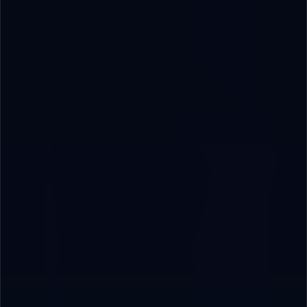
👨‍💻
Coding for Kids
1
✍️
Prompt Engineering
1
🤖
أدوات الذكاء الاصطناعي
1
⚙️
الأتمتة والتشغيل الآلي
3
🛡️
الأمن الرقمي
1
🚀
التحول الرقمي
2
🤖
الذكاء الاصطناعي
4
💻
تطوير البرمجيات
3