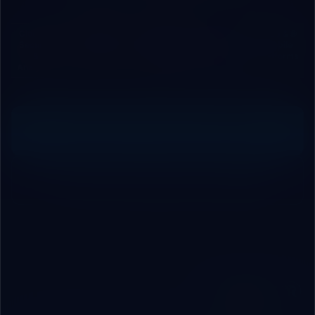
🛡️ Cloud
⚡ Process
🤖 AI
📊 Cloud
🌐 Web &
Security
Automation
Agents &
& Local
Mobile
&
& APIs
Chatbots
ERP
Platforms
Analytics
Systems
Request Free Technical Audit
Contact Our Engineering Team
ROBOVAI