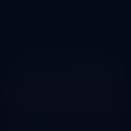
📊
دراسات حالة
2
ROBOVAI — FULL-STACK TECH PARTNER
Ready for Complete Digital
Transformation?
Let’s Scale Your Vision and
Build Your Tech Future
Whether you manage a commercial brand looking to scale
rapidly, or a factory seeking integrated cloud/local ERP
systems, we are your engineering partner.