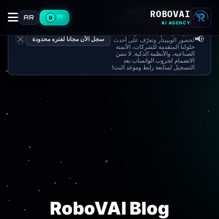
منصة نسرونيكس: الأنظمة
ROBOVAI
AR
0
الذكية والحلول التقنية والسيادية
AI AGENCY
المتقدمة
سجل الآن عبر (Google Form)
📢
سجل الأن مجانا لفتره محدودة
لحضور الويبينار وتعرّف على أحدث
حلولنا المتقدمة للشركات، الأتمتة
الصناعية، والأنظمة الذكية. لا تنسَ
الانضمام لجروب الواتساب بعد
التسجيل لمتابعة رابط وموعد البث!
RoboVAI Blog