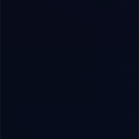
SOLUTIONS & CAPABILITIES
AI & Automation
ERP/CRM Systems
App Development
Digital Marketing
Cybersecurity
CONTACT US
+20 112 189 1913
WhatsApp
Office 26, 1st Floor, Ali El-Din Commercial Center,
Generation 2000 St., 1st District, 6th of October City, Giza
Governorate, Egypt (Postal Code: 3232532)