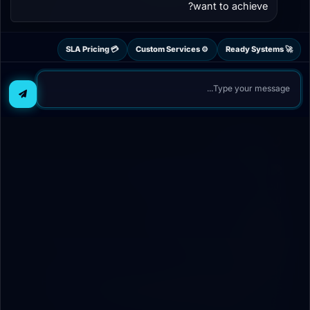
Everything you need to know about prompt engineering
want to achieve?
in 2026 — from foundational techniques to advanced
frameworks. Learn the CRISP method, chain-of-thought
prompting, and how to get consistently better AI
💳 SLA Pricing
⚙️ Custom Services
🚀 Ready Systems
outputs.
03 Apr 2026
20
Featured
الدليل الشامل للحماية الرقمية ومكافحة التزييف
العميق (إصدار 2026)
12 دقائق
أفضل 10 أدوات ذكاء اصطناعي في 2026 (وكيف
تستفيد منهم فعلاً)
8 دقائق
How Businesses Are Using AI to Save 20+
Hours Per Week (2026 Guide)