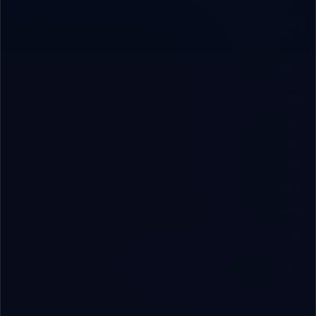
QUICK LINKS
Home
About RoboVAI
Engineering Services
B2B Solutions
Software Systems
Insights & Blog
Contact Us
SOLUTIONS & CAPABILITIES
AI & Automation