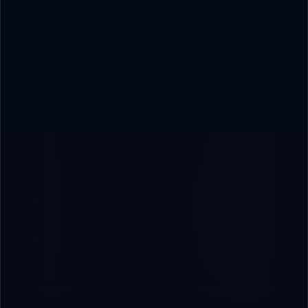
🤖
أدوات الذكاء الاصطناعي
1
⚙️
الأتمتة والتشغيل الآلي
3
🛡️
الأمن الرقمي
1
🚀
التحول الرقمي
2
🤖
الذكاء الاصطناعي
4
💻
تطوير البرمجيات
3
📊
دراسات حالة
2