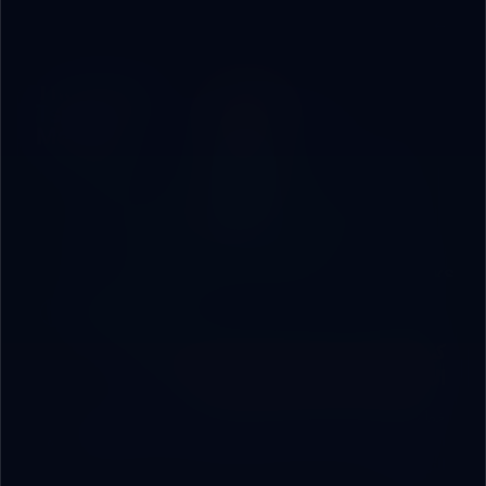
8 دقائق
الذكاء الاصطناعي
كيف تبني آلة محتوى تسويقي 10x بالذكاء
الاصطناعي بدون التضحية بالجودة
خطوات عملية لبناء محرك محتوى تسويقي باستخدام الذكاء
الاصطناعي يحافظ على الجودة والهوية ويزيد سرعة النشر وإعادة
التوظيف.