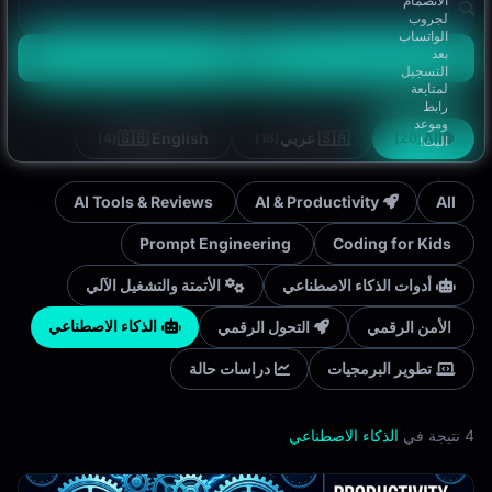
الانضمام
لجروب
الواتساب
بعد
Search
التسجيل
لمتابعة
رابط
وموعد
🇬🇧 English
🇸🇦 عربي
All
🌐
(4)
(16)
(20)
البث!
AI Tools & Reviews
AI & Productivity
All
Prompt Engineering
Coding for Kids
أدوات الذكاء الاصطناعي
الأتمتة والتشغيل الآلي
الذكاء الاصطناعي
الأمن الرقمي
التحول الرقمي
تطوير البرمجيات
دراسات حالة
4 نتيجة في
الذكاء الاصطناعي