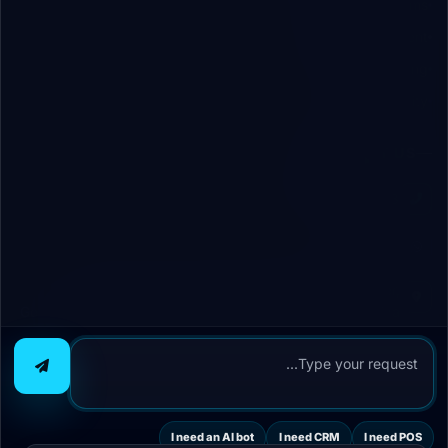
ERP/CRM Systems
App Development
Digital Marketing
Cybersecurity
CONTACT US
+20 112 189 1913
WhatsApp
Office 26, 1st Floor, Ali El-Din Commercial Center,
Generation 2000 St., 1st District, 6th of October City, Giza
Governorate, Egypt (Postal Code: 3232532)
© 2024 RoboVAI Technologies. All rights reserved.
I need an AI bot
I need CRM
I need POS