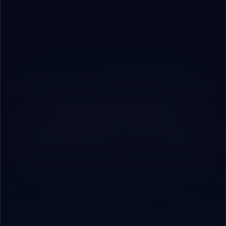
ROBOVAI — FULL-STACK TECH PARTNER
Ready for Complete Digital
Transformation?
Let’s Engineer Your Vision
and Build Your Tech Future
Whether you manage a commercial brand looking to scale
rapidly, or a factory seeking integrated cloud/local ERP
systems, we are your engineering partner.
🛡️ Cloud
⚡ Process
🤖 AI
📊 Cloud
🌐 Web &
Security
Automation
Agents &
& Local
Mobile