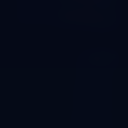
9 دقائق
هندسة الأوامر لرواد الأعمال: كيف تكتب Prompt
يعطيك نتائج قابلة للتنفيذ
8 دقائق
Categories
🚀
AI & Productivity
1
🛠️
AI Tools & Reviews
1
👨‍💻
Coding for Kids
1
✍️
Prompt Engineering
1