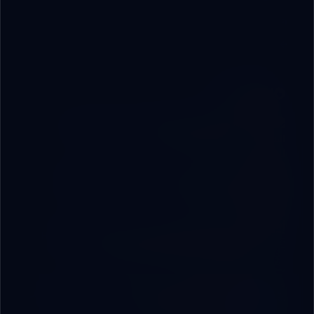
19 Mar 2026
215
Featured
الدليل الشامل للحماية الرقمية ومكافحة التزييف
العميق (إصدار 2026)
12 دقائق
أفضل 10 أدوات ذكاء اصطناعي في 2026 (وكيف
تستفيد منهم فعلاً)
8 دقائق
How Businesses Are Using AI to Save 20+
Hours Per Week (2026 Guide)
12 دقائق
كيف ترفع الشركات الصغيرة إنتاجيتها باستخدام أسرار
الذكاء الاصطناعي العملية