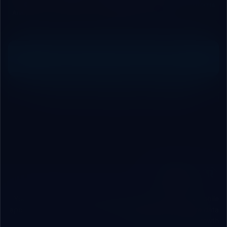
&
& APIs
Chatbots
ERP
Platforms
Analytics
Systems
Request Free Technical Audit
Contact Our Engineering Team
ROBOVAI
Your independent technical partner engineering web & mobile
applications, custom cloud/local ERP systems, and secure data
infrastructure for B2B growth.