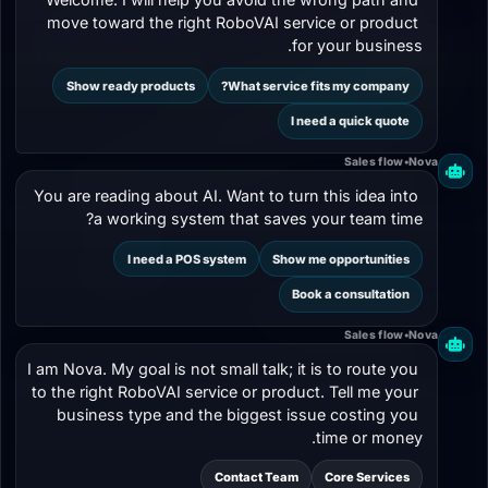
move toward the right RoboVAI service or product 
for your business.
Show ready products
What service fits my company?
I need a quick quote
Sales flow
•
Nova
You are reading about AI. Want to turn this idea into 
a working system that saves your team time?
8 دقائق
الذكاء الاصطناعي
I need a POS system
Show me opportunities
هندسة الأوامر لرواد الأعمال: كيف تكتب Prompt
Book a consultation
يعطيك نتائج قابلة للتنفيذ
Sales flow
•
Nova
شرح عملي لهندسة الأوامر Prompt Engineering لرواد الأعمال
I am Nova. My goal is not small talk; it is to route you 
وأصحاب الشركات، مع نماذج تفكير تساعد على استخراج نتائج
to the right RoboVAI service or product. Tell me your 
دقيقة وقابلة للتنفيذ.
business type and the biggest issue costing you 
time or money.
10 Apr 2026
287
Contact Team
Core Services